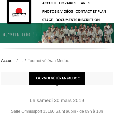
Panneau de gestion des cookies
ACCUEIL
HORAIRES
TARIFS
PHOTOS & VIDÉOS
CONTACT ET PLAN
STAGE
DOCUMENTS INSCRIPTION
Accueil
Tournoi vétéran Medoc
TOURNOI VÉTÉRAN MEDOC
Le
samedi
30
mars
2019
Salle Omnissport
33160
Saint aubin
- de 09h à 18h